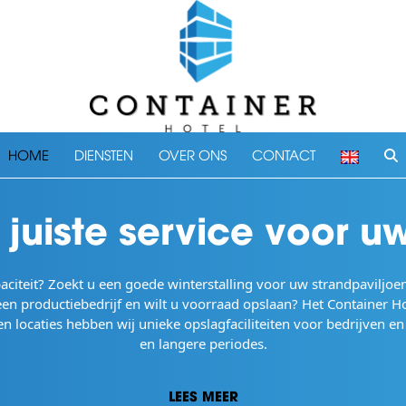
HOME
DIENSTEN
OVER ONS
CONTACT
e juiste service voor u
citeit? Zoekt u een goede winterstalling voor uw strandpaviljoen
 een productiebedrijf en wilt u voorraad opslaan? Het Container H
 locaties hebben wij unieke opslagfaciliteiten voor bedrijven en p
en langere periodes.
LEES MEER