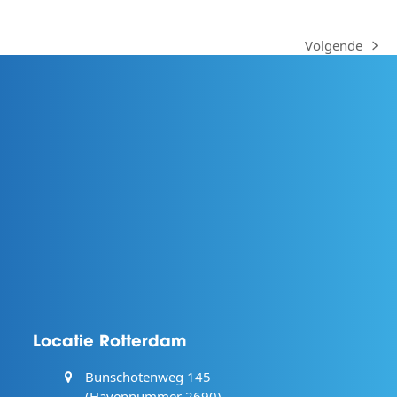
Volgende
next
post:
Locatie Rotterdam
Bunschotenweg 145
(Havennummer 2690)